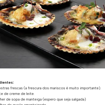
dientes:
stras frescas (a frescura dos mariscos é muito importante).
te de creme de leite.
olher de sopa de manteiga (espero que seja salgada)
olhas de queijo amanteigado.