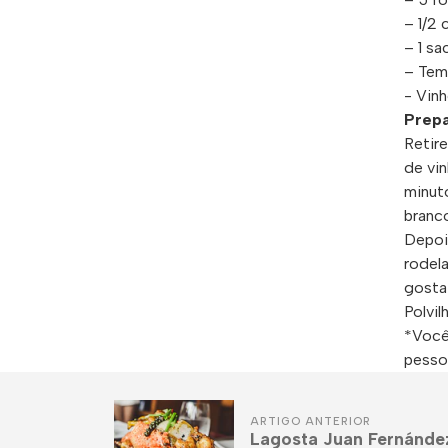
– 1/2 
– 1 sa
– Tem
- Vinh
Prepa
Retir
de vi
minut
branco
Depois
rodel
gosta
Polvil
*Você
pesso
ARTIGO ANTERIOR
Lagosta Juan Fernánde