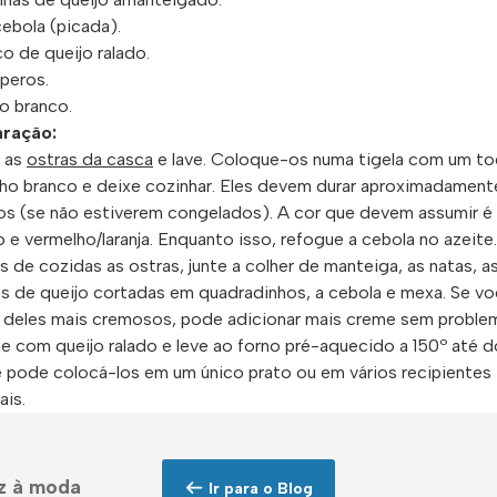
cebola (picada).
co de queijo ralado.
peros.
o branco.
ração:
e as
ostras da casca
e lave. Coloque-os numa tigela com um t
nho branco e deixe cozinhar. Eles devem durar aproximadament
os (se não estiverem congelados). A cor que devem assumir é
 e vermelho/laranja. Enquanto isso, refogue a cebola no azeite.
 de cozidas as ostras, junte a colher de manteiga, as natas, a
as de queijo cortadas em quadradinhos, a cebola e mexa. Se v
 deles mais cremosos, pode adicionar mais creme sem proble
he com queijo ralado e leve ao forno pré-aquecido a 150º até d
 pode colocá-los em um único prato ou em vários recipientes
ais.
z à moda
Ir para o Blog