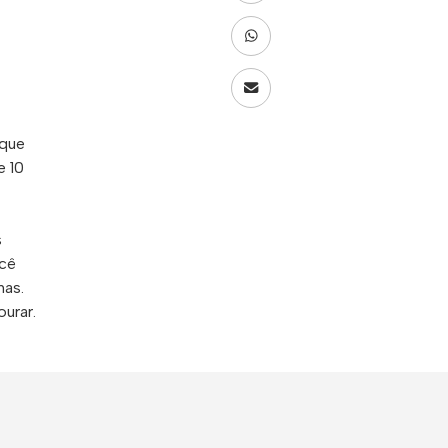
oque
e 10
s
ocê
mas.
ourar.