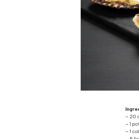
Ingre
– 20 o
– 1 po
– 1 c
– 5 f