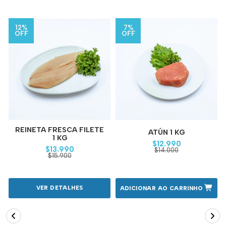
12%
7%
OFF
OFF
REINETA FRESCA FILETE
ATÚN 1 KG
1 KG
$12.990
$13.990
$14.000
$15.900
VER DETALHES
ADICIONAR AO CARRINHO