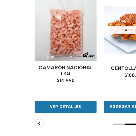
AGO
 DE JUAN
CAMARÓN NACIONAL
CENTOLL
NDEZ
1 KG
$108
000
$14.990
ALLES
VER DETALLES
AGREGAR A