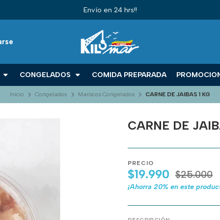
Envío en 24 hrs!!
arse
S
CONGELADOS
COMIDA PREPARADA
PROMOCIO
Inicio
Congelados
Mariscos Congelados
CARNE DE JAIBAS 1 KG
CARNE DE JAIB
PRECIO
$19.990
$25.000
¡Ahorra
20
% en este produc
DESCRIPCIÓN