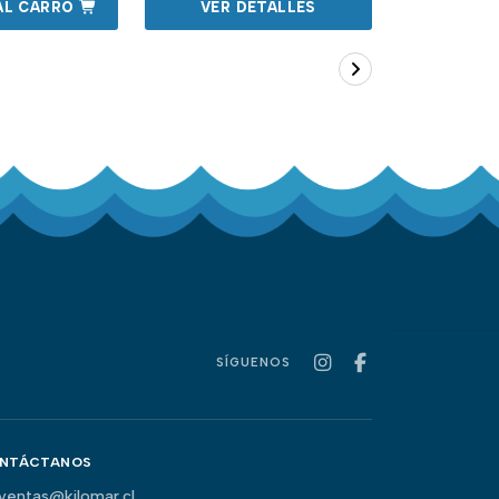
AL CARRO
VER DETALLES
VER 
SÍGUENOS
NTÁCTANOS
ventas@kilomar.cl