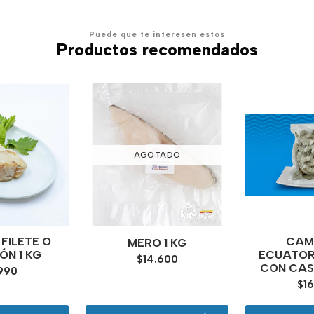
Puede que te interesen estos
Productos recomendados
AGOTADO
FILETE O
CAM
MERO 1 KG
ÓN 1 KG
ECUATORI
$14.600
CON CAS
.990
$16