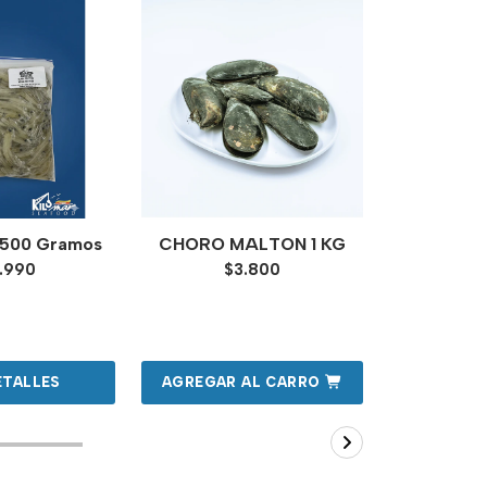
500 Gramos
CHORO MALTON 1 KG
ALME
.990
$3.800
$
ETALLES
AGREGAR AL CARRO
VER 