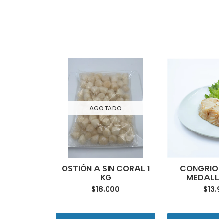
ADO
AGOTADO
B CON
OSTIÓN A SIN CORAL 1
CONGRIO 
1 KG
KG
MEDALL
900
$18.000
$13