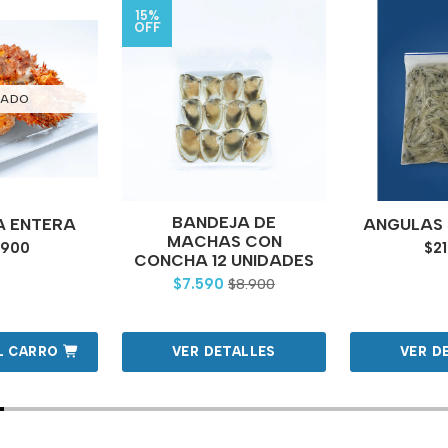
15%
OFF
TADO
BANDEJA DE
A ENTERA
ANGULAS 
MACHAS CON
.900
$21
CONCHA 12 UNIDADES
$7.590
$8.900
L CARRO
VER DETALLES
VER D