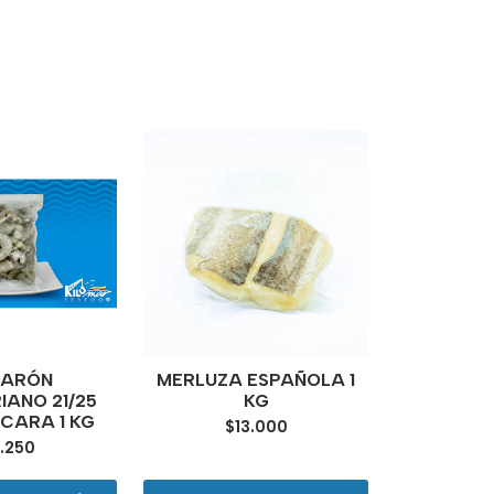
ARÓN
MERLUZA ESPAÑOLA 1
PIU
ANO 21/25
KG
$1
CARA 1 KG
$13.000
.250