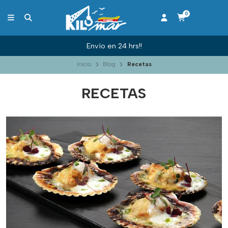
0
Envío en 24 hrs!!
Inicio
Blog
Recetas
RECETAS